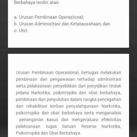
Berbahaya terdiri atas:
a. Urusan Pembinaan Operasional;
b. Urusan Administrasi dan Ketatausahaan; dan
c. Unit.
Urusan Pembinaan Operasional, bertugas melakukan
pembinaan dan pengawasan terhadap administrasi
serta pelaksanaan penyelidikan dan penyidikan tindak
pidana Narkotika, psikotropika dan obat berbahaya,
pembinaan dan penyuluhan dalam rangka pencegahan
dan rehabilitasi korban penyalahgunaan Narkotika,
psikotropika dan obat berbahaya serta menganalisis
penanganan kasus dan mengevaluasi efektivitas
pelaksanaan tugas Satuan Reserse Narkotika,
Psikotropika dan Obat Berbahaya.