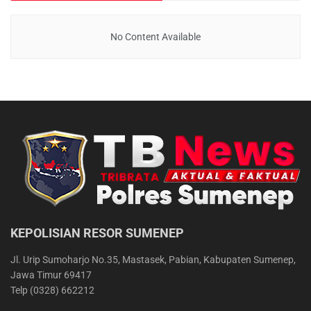
No Content Available
KEPOLISIAN RESOR SUMENEP
Jl. Urip Sumoharjo No.35, Mastasek, Pabian, Kabupaten Sumenep,
Jawa Timur 69417
Telp (0328) 662212