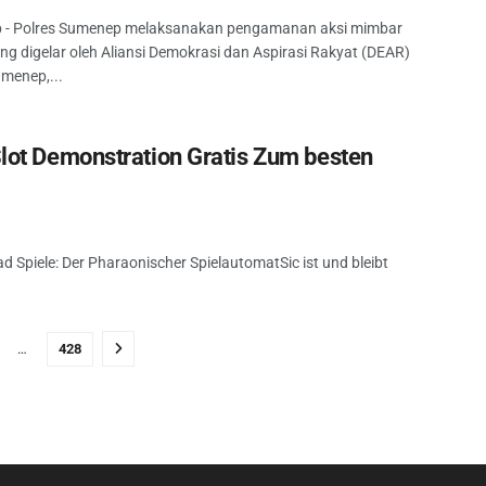
 - Polres Sumenep melaksanakan pengamanan aksi mimbar
ng digelar oleh Aliansi Demokrasi dan Aspirasi Rakyat (DEAR)
menep,...
Slot Demonstration Gratis Zum besten
 Spiele: Der Pharaonischer SpielautomatSic ist und bleibt
…
428