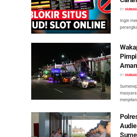
BY
HUMAS
Ingin mem
perangka
Wakap
Pimpin
Aman 
BY
HUMAS
Sumenep 
masyarak
menjelan
Polr
Audie
Sume