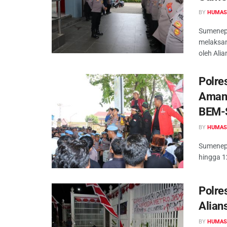
BY
HUMAS
Sumenep 
melaksan
oleh Alia
Polre
Amank
BEM-
BY
HUMAS
Sumenep 
hingga 1
Polre
Alian
BY
HUMAS