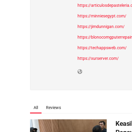
https://articulosdepasteleria
https://minniesegypt.com/
https://jimdunnigan.com/
https://blonocomgputerrepai
https://techappsweb.com/
https://xurserver.com/
All
Reviews
Keasi