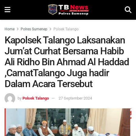
Home
Polres Sumenep
Polsek Talango
Kapolsek Talango Laksanakan
Jum’at Curhat Bersama Habib
Ali Ridho Bin Ahmad Al Haddad
,CamatTalango Juga hadir
Dalam Acara Tersebut
by
Polsek Talango
27 September 2024