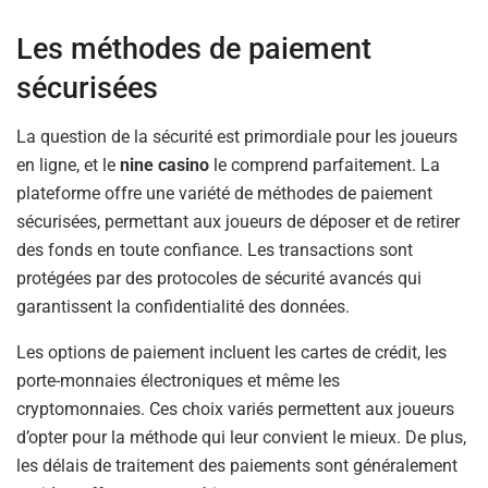
Les méthodes de paiement
sécurisées
La question de la sécurité est primordiale pour les joueurs
en ligne, et le
nine casino
le comprend parfaitement. La
plateforme offre une variété de méthodes de paiement
sécurisées, permettant aux joueurs de déposer et de retirer
des fonds en toute confiance. Les transactions sont
protégées par des protocoles de sécurité avancés qui
garantissent la confidentialité des données.
Les options de paiement incluent les cartes de crédit, les
porte-monnaies électroniques et même les
cryptomonnaies. Ces choix variés permettent aux joueurs
d’opter pour la méthode qui leur convient le mieux. De plus,
les délais de traitement des paiements sont généralement