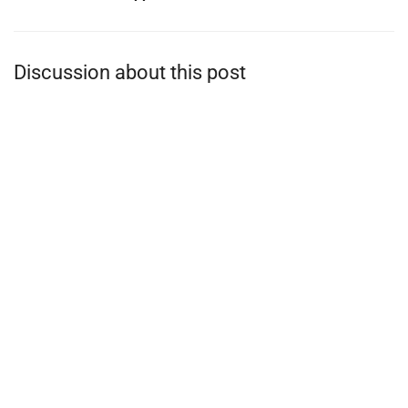
Discussion about this post