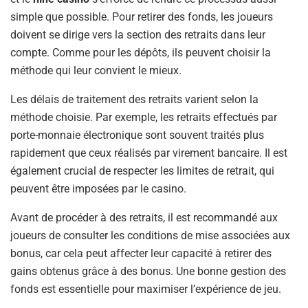
simple que possible. Pour retirer des fonds, les joueurs
doivent se dirige vers la section des retraits dans leur
compte. Comme pour les dépôts, ils peuvent choisir la
méthode qui leur convient le mieux.
Les délais de traitement des retraits varient selon la
méthode choisie. Par exemple, les retraits effectués par
porte-monnaie électronique sont souvent traités plus
rapidement que ceux réalisés par virement bancaire. Il est
également crucial de respecter les limites de retrait, qui
peuvent être imposées par le casino.
Avant de procéder à des retraits, il est recommandé aux
joueurs de consulter les conditions de mise associées aux
bonus, car cela peut affecter leur capacité à retirer des
gains obtenus grâce à des bonus. Une bonne gestion des
fonds est essentielle pour maximiser l’expérience de jeu.