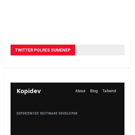
TWITTER POLRES SUMENEP