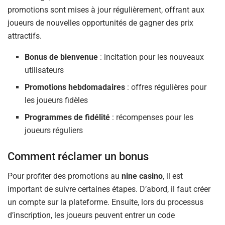
promotions sont mises à jour régulièrement, offrant aux
joueurs de nouvelles opportunités de gagner des prix
attractifs.
Bonus de bienvenue
: incitation pour les nouveaux
utilisateurs
Promotions hebdomadaires
: offres régulières pour
les joueurs fidèles
Programmes de fidélité
: récompenses pour les
joueurs réguliers
Comment réclamer un bonus
Pour profiter des promotions au
nine casino
, il est
important de suivre certaines étapes. D’abord, il faut créer
un compte sur la plateforme. Ensuite, lors du processus
d’inscription, les joueurs peuvent entrer un code