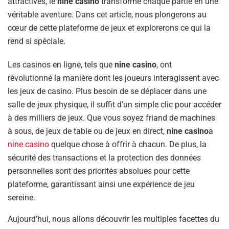
attractives, le
nine casino
transforme chaque partie en une
véritable aventure. Dans cet article, nous plongerons au
cœur de cette plateforme de jeux et explorerons ce qui la
rend si spéciale.
Les casinos en ligne, tels que
nine casino
, ont
révolutionné la manière dont les joueurs interagissent avec
les jeux de casino. Plus besoin de se déplacer dans une
salle de jeux physique, il suffit d’un simple clic pour accéder
à des milliers de jeux. Que vous soyez friand de machines
à sous, de jeux de table ou de jeux en direct,
nine casino
a
nine casino
quelque chose à offrir à chacun. De plus, la
sécurité des transactions et la protection des données
personnelles sont des priorités absolues pour cette
plateforme, garantissant ainsi une expérience de jeu
sereine.
Aujourd’hui, nous allons découvrir les multiples facettes du