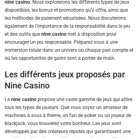
nine casino
. Nous explorerons les différents types de jeux
disponibles, les bonus et promotions qu’il offre, ainsi que
les méthodes de paiement sécurisées. Nous discuterons
également de l’importance de la responsabilité dans le jeu
et des outils que
nine casino
met à disposition pour
encourager un jeu responsable. Préparez-vous à une
immersion totale dans un univers où chaque pari compte et
où les opportunités de gains sont à portée de main.
Les différents jeux proposés par
Nine Casino
Le
nine casino
propose une vaste gamme de jeux qui attire
tous les types de joueurs. Que vous soyez un amateur de
machines à sous à thème, un fan de poker ou un joueur de
blackjack, vous trouverez votre bonheur. Les jeux sont
développés par des créateurs réputés qui garantissent une