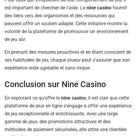
est important de chercher de l’aide. Le
nine casino
fournit
des liens vers des organismes et des ressources qui
peuvent offrir un soutien adapté. Cette initiative montre la
volonté de la plateforme de promouvoir un environnement
de jeu sûr.
En prenant des mesures proactives et en étant conscient de
ses habitudes de jeu, chaque joueur peut s’assurer que son
expérience reste agréable et sans risque.
Conclusion sur Nine Casino
En explorant ce qu’offre le
nine casino
, il est clair que cette
plateforme de jeux en ligne s’engage à offrir une expérience
de jeu exceptionnelle et enrichissante. Avec une large
gamme de jeux, des promotions attractives et des
méthodes de paiement sécurisées, elle attire une clientèle