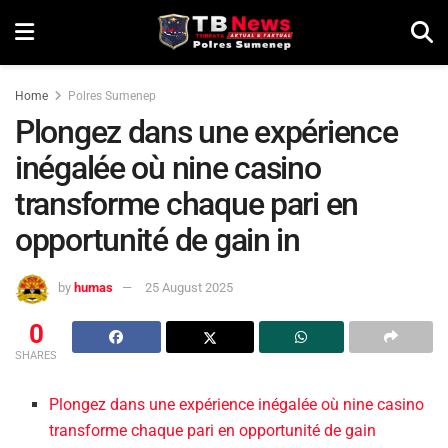
Home
Polres Sumenep
Plongez dans une expérience
inégalée où nine casino
transforme chaque pari en
opportunité de gain in
by
humas
25 August 2025
0
SHARES
Plongez dans une expérience inégalée où nine casino
transforme chaque pari en opportunité de gain