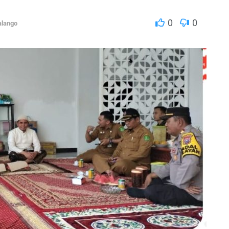
0
0
alango