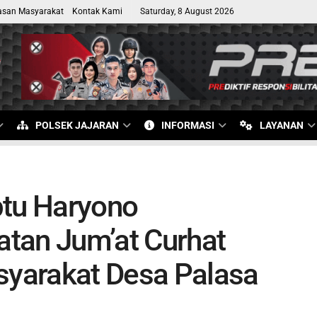
asan Masyarakat
Kontak Kami
Saturday, 8 August 2026
POLSEK JAJARAN
INFORMASI
LAYANAN
ptu Haryono
tan Jum’at Curhat
yarakat Desa Palasa