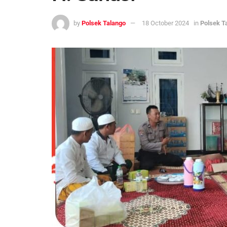
by
Polsek Talango
18 October 2024
in
Polsek T