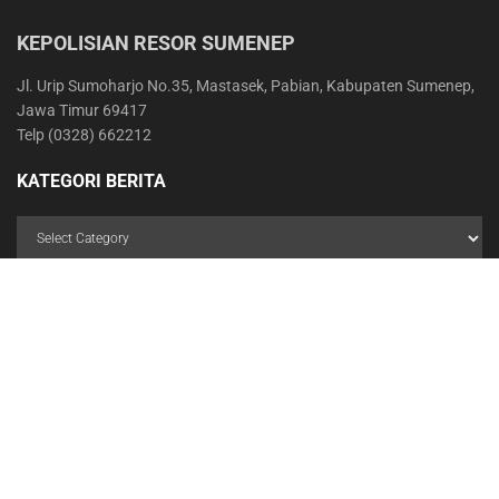
KEPOLISIAN RESOR SUMENEP
Jl. Urip Sumoharjo No.35, Mastasek, Pabian, Kabupaten Sumenep,
Jawa Timur 69417
Telp (0328) 662212
KATEGORI BERITA
STATISTIK PENGUNJUNG
Users Today : 385
Users Yesterday : 882
Total Users : 622460
Views Today : 692
Total views : 3865930