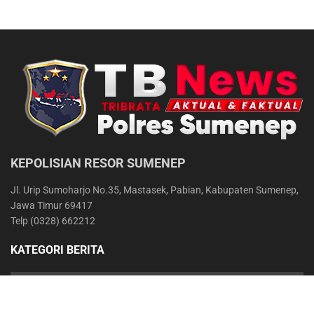
KEPOLISIAN RESOR SUMENEP
Jl. Urip Sumoharjo No.35, Mastasek, Pabian, Kabupaten Sumenep,
Jawa Timur 69417
Telp (0328) 662212
KATEGORI BERITA